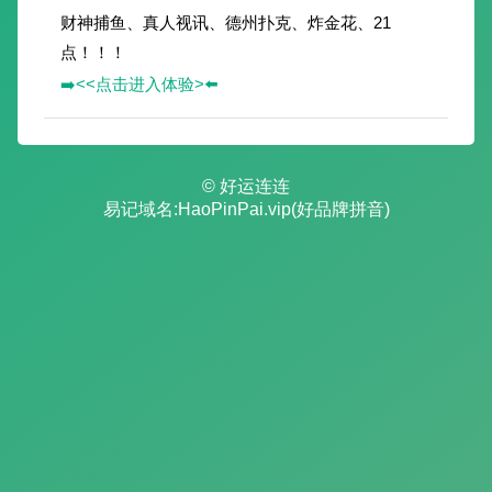
财神捕鱼、真人视讯、德州扑克、炸金花、21
点！！！
➡️<<点击进入体验>⬅️
© 好运连连
易记域名:HaoPinPai.vip(好品牌拼音)